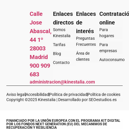
Calle
Enlaces
Enlaces
Contrataci
Jose
directos
de
online
Somos
Para
Abascal,
interés
Kinestalia
hogares
Preguntas
44 1º
Frecuentes
Tarifas
Para
28003
empresas
Área de
Blog
Madrid
clientes
Autoconsumo
Contacto
900 909
683
administracion@kinestalia.com
Aviso legal
Accesibilidad
Política de privacidad
Política de cookies
Copyright ©2025 Kinestalia | Desarrollado por SEOestudios.es
FINANCIADO POR LA UNIÓN EUROPEA CON EL PROGRAMA KIT DIGITAL
POR LOS FONDOS NEXT GENERATION (EU) DEL MECANIMOS DE
RECUPERACIÓN Y RESILIENCIA