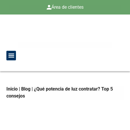
Área de clientes
Somos Kinestalia
Contratación Online
Inicio
|
Blog
|
¿Qué potencia de luz contratar? Top 5
consejos