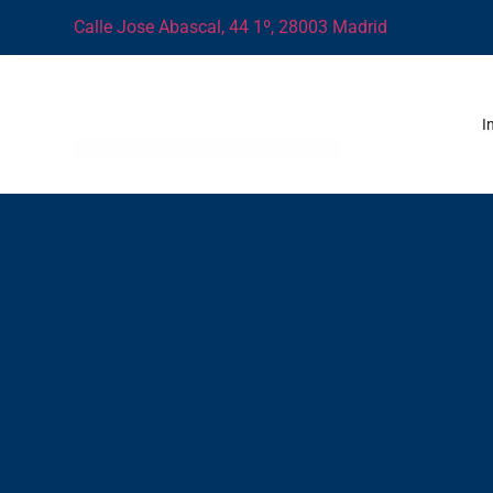
Calle Jose Abascal, 44 1º, 28003 Madrid
I