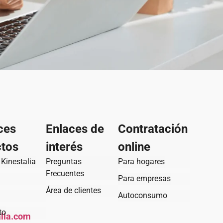
ces
Enlaces de
Contratación
ctos
interés
online
Kinestalia
Preguntas
Para hogares
Frecuentes
Para empresas
Área de clientes
Autoconsumo
to
lia.com