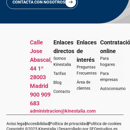
CONTACTA CON NOSOTROS
Calle
Enlaces
Enlaces
Contrataci
Jose
directos
de
online
Somos
Para
Abascal,
interés
Kinestalia
hogares
Preguntas
44 1º
Frecuentes
Tarifas
Para
28003
empresas
Área de
Blog
Madrid
clientes
Autoconsumo
Contacto
900 909
683
administracion@kinestalia.com
Aviso legal
Accesibilidad
Política de privacidad
Política de cookies
Copyright ©2025 Kinestalia | Desarrollado por SEOestudios.es